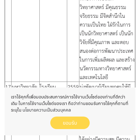
วิทยาศาสตร์ มีคุณธรรม
จริยธรรม มีจิตสำนึกใน
ความเป็นไทย ใฝ่รักในการ
เป็นนักวิทยาศาสตร์ เป็นนัก
วิจัยที่มีคุณภาพ และตอบ
สนองต่อการพัฒนาประเทศ
ในการเพิ่มผลิตผล และสร้าง
นวัตกรรมทางวิทยาศาสตร์
และเทคโนโลยี
17
มหาวิทยาลัย
โรงเรียน
2559
มุ่งพัฒนาผู้เรียนทุกคนให้มี
สงขลา
มอ.วิทยานุ
ความสมดุลทั้งด้านร่างกาย
เราใช้คุกกี้เพื่อมอบประสบการณ์การใช้งานเว็บไซต์ของท่านที่ดีกว่า
นครินทร์
สรณ์
ความรู้ คุณธรรม มีจิตสำนึก
เดิม ในการใช้งานเว็บไซต์ของเรา ถือว่าท่านยอมรับการใช้คุกกี้ตามที่
ระบุใน
นโยบายความเป็นส่วนบุคคล
วิทยาเขต
สุราษฎร์ธานี
ในความเป็นพลเมืองไทย
สุราษฎร์ธานี
และพลโลก สามารถปรับตัว
ยอมรับ
และอยู่ร่วมกับผู้อื่นในสังคม
ได้อย่างมีความสุข มีความ