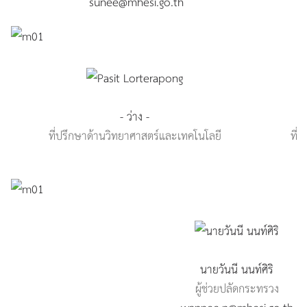
sunee@mhesi.go.th
- ว่าง -
ที่ปรึกษาด้านวิทยาศาสตร์และเทคโนโลยี
ที่
นายวันนี นนท์ศิริ
ผู้ช่วยปลัดกระทรวง
wannee.n@mhesi.go.th