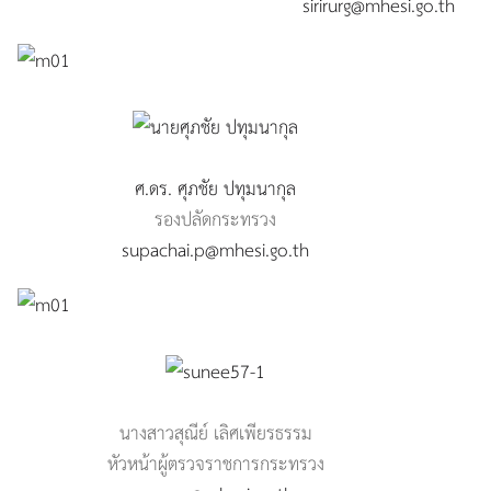
sirirurg@mhesi.go.th
ศ.ดร. ศุภชัย ปทุมนากุล
รองปลัดกระทรวง
supachai.p@mhesi.go.th
นางสาวสุณีย์ เลิศเพียรธรรม
ด
หัวหน้าผู้ตรวจราชการกระทรวง